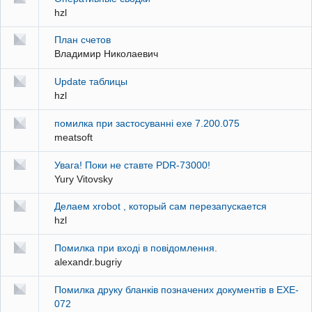
hzl
План счетов
Владимир Николаевич
Update таблицы
hzl
помилка при застосуванні exe 7.200.075
meatsoft
Увага! Поки не ставте PDR-73000!
Yury Vitovsky
Делаем xrobot , который сам перезапускается
hzl
Помилка при вході в повідомлення.
alexandr.bugriy
Помилка друку бланків позначених документів в EXE-
072