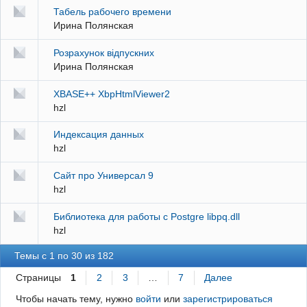
Табель рабочего времени
Ирина Полянская
Розрахунок відпускних
Ирина Полянская
XBASE++ XbpHtmlViewer2
hzl
Индексация данных
hzl
Сайт про Универсал 9
hzl
Библиотека для работы с Postgre libpq.dll
hzl
Темы с 1 по 30 из 182
Страницы
1
2
3
…
7
Далее
Чтобы начать тему, нужно
войти
или
зарегистрироваться