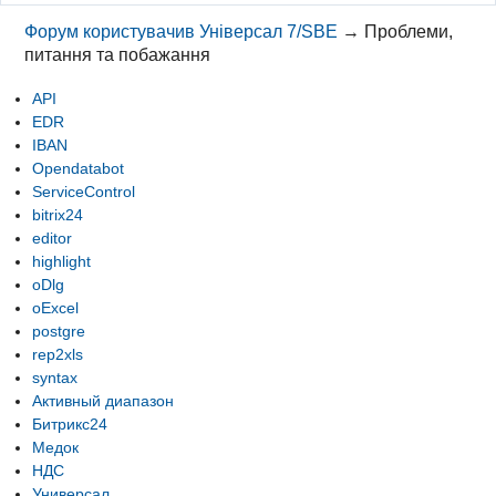
Форум користувачив Універсал 7/SBE
→
Проблеми,
питання та побажання
API
EDR
IBAN
Opendatabot
ServiceControl
bitrix24
editor
highlight
oDlg
oExcel
postgre
rep2xls
syntax
Активный диапазон
Битрикс24
Медок
НДС
Универсал