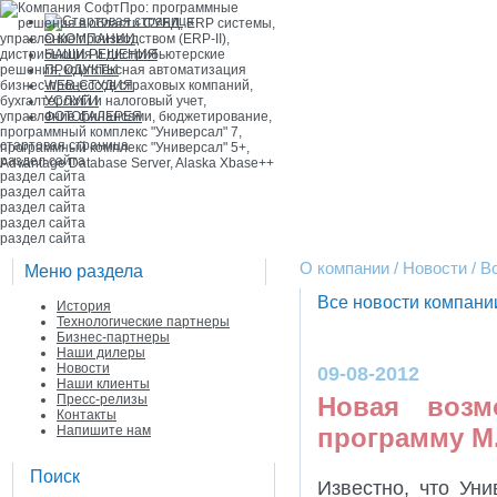
О КОМПАНИИ
НАШИ РЕШЕНИЯ
ПРОДУКТЫ
WEB-СТУДИЯ
УСЛУГИ
ФОТОГАЛЕРЕЯ
стартовая страница
раздел сайта
раздел сайта
раздел сайта
раздел сайта
раздел сайта
раздел сайта
О компании / Новости / 
Меню раздела
Все новости компан
История
Технологические партнеры
Бизнес-партнеры
Наши дилеры
Новости
09-08-2012
Наши клиенты
Пресс-релизы
Новая возм
Контакты
Напишите нам
программу M
Поиск
Известно, что Ун