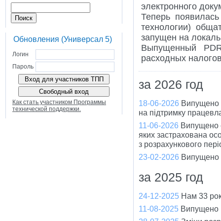
электронного доку
Теперь появилас
технологии) обща
запущен на локаль
Обновления (Универсал 5)
Выпущенный PDR-
Логин
расходных налогов
Пароль
за 2026 год
Как стать участником Программы
18-06-2026
Випущено 
технической поддержки.
на підтримку працевла
11-06-2026
Випущено о
яких застрахована ос
з розрахункового пері
23-02-2026
Випущено 
за 2025 год
24-12-2025
Нам 33 рок
11-08-2025
Випущено в