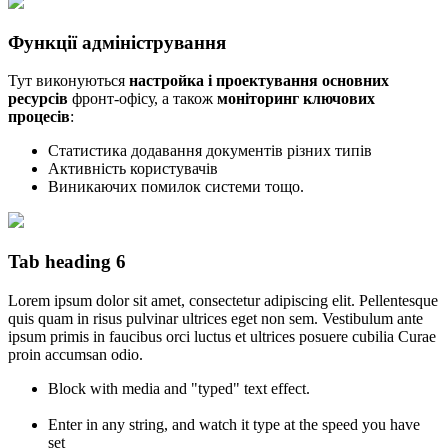
Функції адміністрування
Тут виконуються
настройка і проектування основних
ресурсів
фронт-офісу, а також
моніторинг ключових
процесів
:
Статистика додавання документів різних типів
Активність користувачів
Виникаючих помилок системи тощо.
Tab heading 6
Lorem ipsum dolor sit amet, consectetur adipiscing elit. Pellentesque
quis quam in risus pulvinar ultrices eget non sem. Vestibulum ante
ipsum primis in faucibus orci luctus et ultrices posuere cubilia Curae
proin accumsan odio.
Block with media and "typed" text effect.
Enter in any string, and watch it type at the speed you have
set