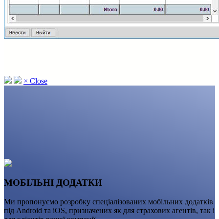
×
Close
МОБІЛЬНІ ДОДАТКИ
Ми пропонуємо розробку спеціалізованих мобільних додатків
під Android та iOS, призначених як для страхових агентів, так і