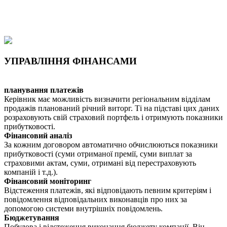
УПРАВЛІННЯ ФІНАНСАМИ
планування платежів
Керівник має можливість визначити регіональним відділам
продажів планований річний виторг. Ті на підставі цих даних
розраховують свій страховий портфель і отримують показники
прибутковості.
Фінансовий аналіз
За кожним договором автоматично обчислюються показники
прибутковості (суми отриманої премії, суми виплат за
страховими актам, суми, отримані від перестраховують
компаній і т.д.).
Фінансовий моніторинг
Відстеження платежів, які відповідають певним критеріям і
повідомлення відповідальних виконавців про них за
допомогою системи внутрішніх повідомлень.
Бюджетування
Побудова і відстеження виконання бюджету компанії. Він