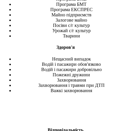
Програма БМТ
Програма ЕКСПРЕС
Майно підприємств
Залогове майно
Посіви с/г культур
Урожай с/г культур
Тварини
Здоров'я
Нещасний випадок
Водій і пасажири обов'язково
Водій і пасажири добровільно
Пожежні дружини
Захворювання
Захворювання і травми при ДТП
Важкі захворювання
Відповідальність