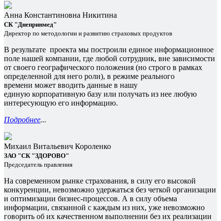
Анна Константиновна Никитина
СК "Днепринмед"
Директор по методологии и развитию страховых продуктов
В результате
проекта мы построили единое инфор
мационное
поле нашей компании, где
любой сотрудник, вне зависимости
от своего географического положения (но
строго в рамках
определенной для него
роли), в режиме реального
времени
может вводить данные в нашу
единую
корпоративную базу или получать из
нее любую
интересующую его инфор
мацию.
Подробнее
...
Михаил Витальевич Короленко
ЗАО "СК "ЗДОРОВО"
Председатель правления
На современном рынке страхования, в силу его высокой
конкуренции, невозможно удержаться без четкой организации
и оптимизации бизнес-процессов. А в силу объема
информации, связанной с каждым из них, уже невозможно
говорить об их качественном выполнении без их реализации