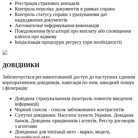
Реєстрація страхових випадків
Контроль переліку документів в рамках справи
Контроль статусу справи з урахуванням дат
надходження документів
Автоматичне інформування виконавців
Повідомлення бухгалтерії про виплату або сповіщення
клієнта про відмову
Ініціалізація процедури регресу (при необхідності)
ДОВІДНИКИ
Забезпечується регламентований доступ до наступних єдиним
корпоративним довідників, навігація по ним, швидкий пошук
і фільтрація:
Довідник страхувальників (контроль повноти введення
інформації)
Чорний список - список заблокованих контрагентів
Супутні довідники: Населені пункти України, Довідник
банків, Довідник працівників і агентів, Реєстр договорів
з агентами
Довідники для типізації авто - марки, моделі,
модифікації авто